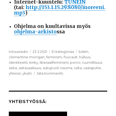
Internet-kuuntelu:
TUNEIN
(tai:
http://153.1.15.29:8080/moreeni.
mp3
)
Ohjelma on kuultavissa myös
ohjelma-arkisto
ssa
Kirjoittaja
totuusradio
Julkaistu
23.3.2021
Kategoriat
Ei kategoriaa
Avainsanat
bdsm
,
clementine morrigan
,
feminismi
,
foucault
,
hulluus
,
identiteetti
,
kinky
,
liberaalifeminismi
,
porno
,
ruumiillisuus
,
seksi
,
seksuaalisuus
,
sukupuoli
,
trauma
,
valta
,
vastapuhe
,
yhteisö
,
yksilö
Jätä kommentti
artikkeliin
SEXIRADIO:
seksi,
trauma
ja
kahlitsevat
YHTEISTYÖSSÄ:
identiteetit