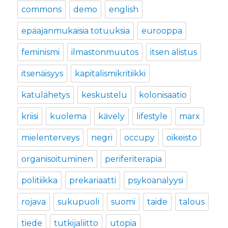
commons
demo
english
epäajanmukaisia totuuksia
eurooppa
feminismi
ilmastonmuutos
itsen alistus
itsenäisyys
kapitalismikritiikki
katulähetys
keskustelu
kolonisaatio
kriisi
kuolema
kävely
lifestyle
marx
mielenterveys
negri
occupy
oikeisto
organisoituminen
periferiterapia
politiikka
prekariaatti
psykoanalyysi
rojava
sukupuoli
suomi
taide
talous
tiede
tutkijaliitto
utopia