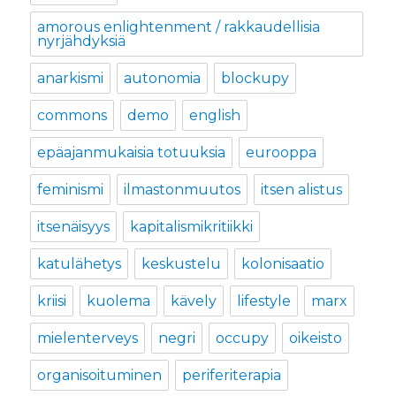
amorous enlightenment / rakkaudellisia
nyrjähdyksiä
anarkismi
autonomia
blockupy
commons
demo
english
epäajanmukaisia totuuksia
eurooppa
feminismi
ilmastonmuutos
itsen alistus
itsenäisyys
kapitalismikritiikki
katulähetys
keskustelu
kolonisaatio
kriisi
kuolema
kävely
lifestyle
marx
mielenterveys
negri
occupy
oikeisto
organisoituminen
periferiterapia