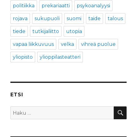
politiikka
prekariaatti
psykoanalyysi
rojava
sukupuoli
suomi
taide
talous
tiede
tutkijaliitto
utopia
vapaa liikkuvuus
velka
vihreä puolue
yliopisto
ylioppilasteatteri
ETSI
HA
Etsi: