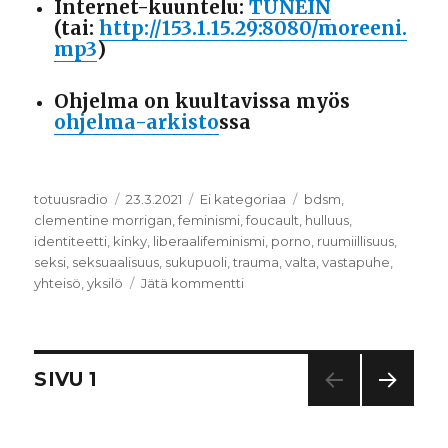
Internet-kuuntelu:
TUNEIN
(tai:
http://153.1.15.29:8080/moreeni.
mp3
)
Ohjelma on kuultavissa myös
ohjelma-arkisto
ssa
Kirjoittaja
totuusradio
Julkaistu
23.3.2021
Kategoriat
Ei kategoriaa
Avainsanat
bdsm
,
clementine morrigan
,
feminismi
,
foucault
,
hulluus
,
identiteetti
,
kinky
,
liberaalifeminismi
,
porno
,
ruumiillisuus
,
seksi
,
seksuaalisuus
,
sukupuoli
,
trauma
,
valta
,
vastapuhe
,
yhteisö
,
yksilö
Jätä kommentti
artikkeliin
SEXIRADIO:
seksi,
trauma
ja
Artikkelien
SIVU
1
kahlitsevat
identiteetit
SEUR
selaus
AAV