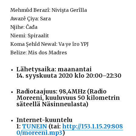
Mehmûd Berazî: Nivişta Gerîlla
Awazê Çiya: Sara
Njihe: Čađa
Niemi: Spiraalit
Koma Şehîd Newal: Va ye îro YPJ
Belize: Mis dos Madres
Lähetysaika: maanantai
14. syyskuuta 2020 klo 20:00–22:30
Radiotaajuus: 98,4MHz (Radio
Moreeni, kuuluvuus 50 kilometrin
säteellä Näsinneulasta)
Internet-kuuntelu
1:
TUNEIN
(tai:
http://153.1.15.29:808
0/moreeni.mp3
)