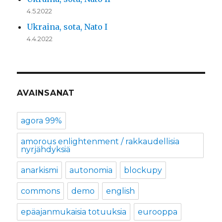
4.5.2022
Ukraina, sota, Nato I
4.4.2022
AVAINSANAT
agora 99%
amorous enlightenment / rakkaudellisia
nyrjähdyksiä
anarkismi
autonomia
blockupy
commons
demo
english
epäajanmukaisia totuuksia
eurooppa