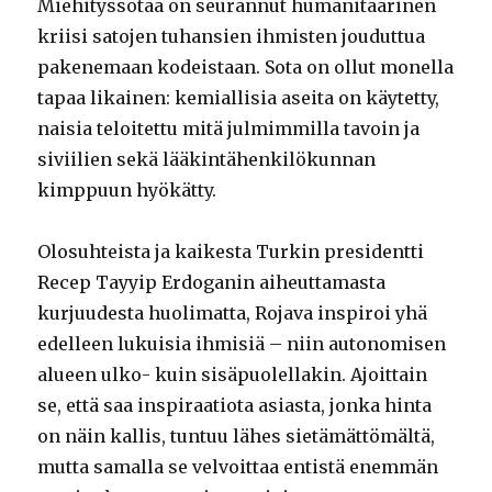
Miehityssotaa on seurannut humanitaarinen
kriisi satojen tuhansien ihmisten jouduttua
pakenemaan kodeistaan. Sota on ollut monella
tapaa likainen: kemiallisia aseita on käytetty,
naisia teloitettu mitä julmimmilla tavoin ja
siviilien sekä lääkintähenkilökunnan
kimppuun hyökätty.
Olosuhteista ja kaikesta Turkin presidentti
Recep Tayyip Erdoganin aiheuttamasta
kurjuudesta huolimatta, Rojava inspiroi yhä
edelleen lukuisia ihmisiä – niin autonomisen
alueen ulko- kuin sisäpuolellakin. Ajoittain
se, että saa inspiraatiota asiasta, jonka hinta
on näin kallis, tuntuu lähes sietämättömältä,
mutta samalla se velvoittaa entistä enemmän