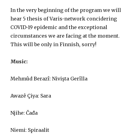
In
the
very beginning of the program we will
hear 5 thesis of Varis-network concidering
COVID-19
epidemic and the exceptional
circumstances we are facing at the moment.
This
will be
only in
F
innish, sorry!
Music:
Mehmûd Berazî: Nivişta Gerîlla
Awazê Çiya: Sara
Njihe: Čađa
Niemi: Spiraalit