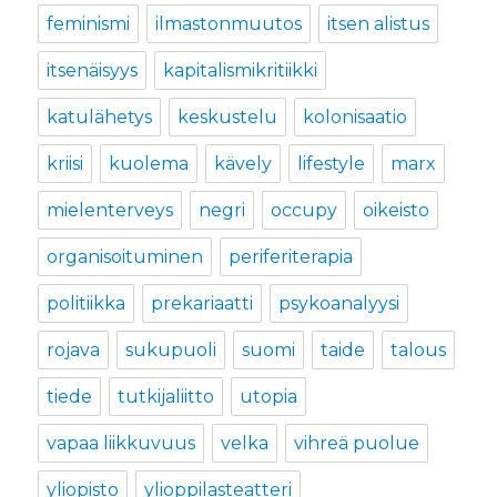
feminismi
ilmastonmuutos
itsen alistus
itsenäisyys
kapitalismikritiikki
katulähetys
keskustelu
kolonisaatio
kriisi
kuolema
kävely
lifestyle
marx
mielenterveys
negri
occupy
oikeisto
organisoituminen
periferiterapia
politiikka
prekariaatti
psykoanalyysi
rojava
sukupuoli
suomi
taide
talous
tiede
tutkijaliitto
utopia
vapaa liikkuvuus
velka
vihreä puolue
yliopisto
ylioppilasteatteri