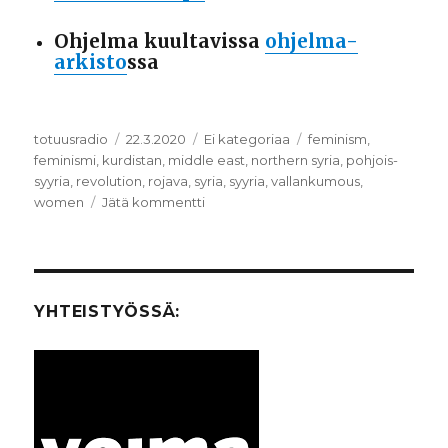
Ohjelma kuultavissa
ohjelma-
arkisto
ssa
Kirjoittaja
totuusradio
Julkaistu
22.3.2020
Kategoriat
Ei kategoriaa
Avainsanat
feminism
,
feminismi
,
kurdistan
,
middle east
,
northern syria
,
pohjois-
syyria
,
revolution
,
rojava
,
syria
,
syyria
,
vallankumous
,
women
Jätä kommentti
artikkeliin
You
have
joined
to
women’s
YHTEISTYÖSSÄ:
revolution