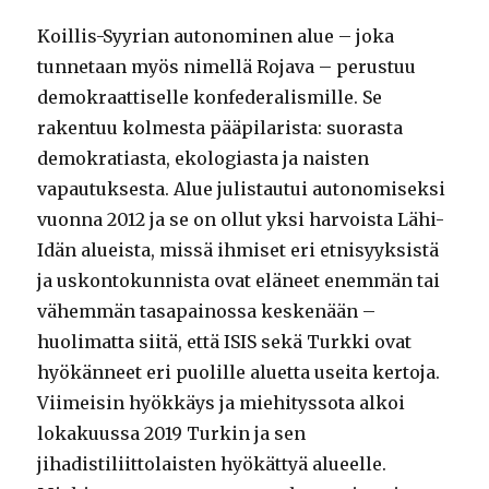
Koillis-Syyrian autonominen alue – joka
tunnetaan myös nimellä Rojava – perustuu
demokraattiselle konfederalismille. Se
rakentuu kolmesta pääpilarista: suorasta
demokratiasta, ekologiasta ja naisten
vapautuksesta. Alue julistautui autonomiseksi
vuonna 2012 ja se on ollut yksi harvoista Lähi-
Idän alueista, missä ihmiset eri etnisyyksistä
ja uskontokunnista ovat eläneet enemmän tai
vähemmän tasapainossa keskenään –
huolimatta siitä, että ISIS sekä Turkki ovat
hyökänneet eri puolille aluetta useita kertoja.
Viimeisin hyökkäys ja miehityssota alkoi
lokakuussa 2019 Turkin ja sen
jihadistiliittolaisten hyökättyä alueelle.