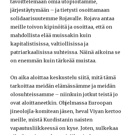
tavoittelemaan omia utopioitamme,
järjestäytymään – ja tietysti osoittamaan
solidaarisuutemme Rojavalle. Rojava antaa
meille toivon kipinöitä ja osoittaa, että on
mahdollista elää muissakin kuin
kapitalistisissa, valtiollisissa ja
patriarkaalisissa suhteissa. Näinä aikoina se
on enemmän kuin tärkeää muistaa.
On aika aloittaa keskustelu
siitä, mitä tämä
tarkoittaa meidän elämässämme ja meidän
olosuhteissamme – niinkuin jotkut teistä jo
ovat aloittaneetkin. Ohjelmassa Euroopan
jineolojîa-komitean jäsen, heval Viyan kertoo
meille, mistä Kurdistanin naisten
vapautusliikkeessä on kyse. Joten, sulkekaa