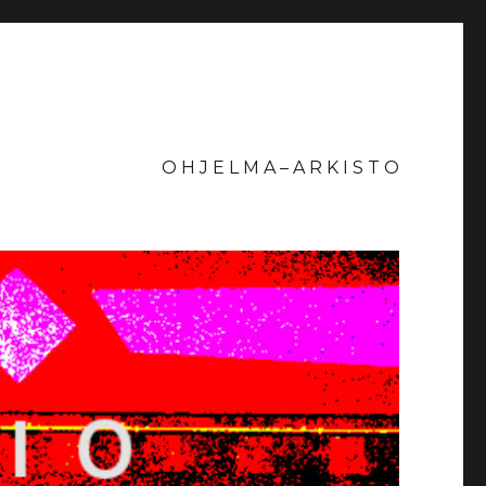
O H J E L M A – A R K I S T O