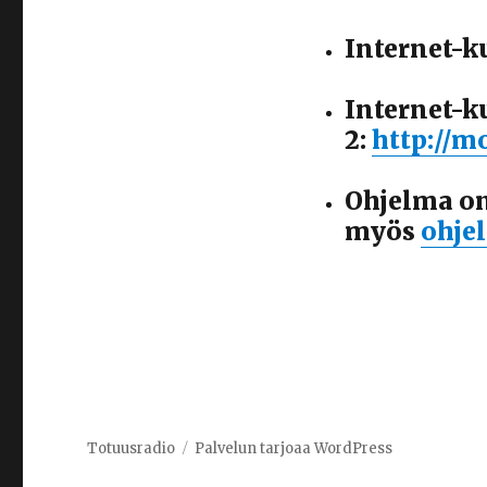
Internet-k
Internet-k
2:
http://m
Ohjelma o
myös
ohje
Totuusradio
Palvelun tarjoaa WordPress