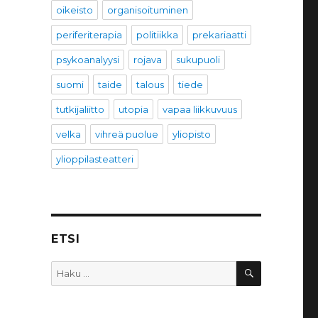
oikeisto
organisoituminen
periferiterapia
politiikka
prekariaatti
psykoanalyysi
rojava
sukupuoli
suomi
taide
talous
tiede
tutkijaliitto
utopia
vapaa liikkuvuus
velka
vihreä puolue
yliopisto
ylioppilasteatteri
ETSI
HAKU
Etsi: