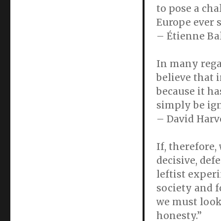
to pose a cha
Europe ever s
– Étienne Ba
In many regar
believe that 
because it ha
simply be ig
– David Harv
If, therefore
decisive, de
leftist exper
society and f
we must look 
honesty.”