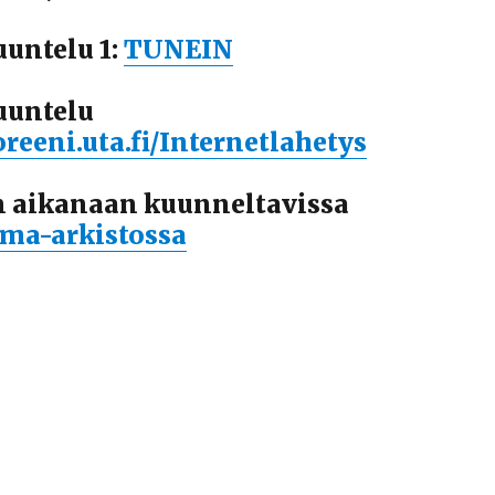
uuntelu 1:
TUNEIN
uuntelu
oreeni.uta.fi/Internetlahetys
n aikanaan kuunneltavissa
lma-arkistossa