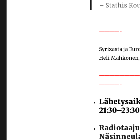
– Stathis Ko
————————
————-
Syrizasta ja Eu
Heli Mahkonen, 
————————
————-
Lähetysaik
21:30–23:30
Radiotaajuu
Näsinneula