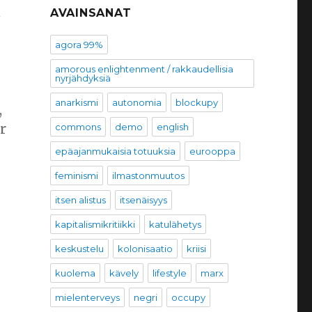
d
AVAINSANAT
agora 99%
amorous enlightenment / rakkaudellisia
nyrjähdyksiä
anarkismi
autonomia
blockupy
,
r
commons
demo
english
epäajanmukaisia totuuksia
eurooppa
feminismi
ilmastonmuutos
itsen alistus
itsenäisyys
kapitalismikritiikki
katulähetys
keskustelu
kolonisaatio
kriisi
kuolema
kävely
lifestyle
marx
mielenterveys
negri
occupy