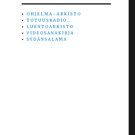
O H J E L M A – A R K I S T O
T O T U U S R A D I O . . .
L U E N T O A R K I S T O
V I D E O S A N A K I R J A
S Y D Ä N S A L A M A