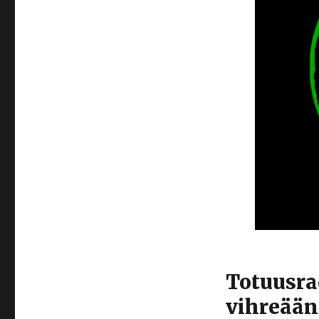
Totuusra
vihreään