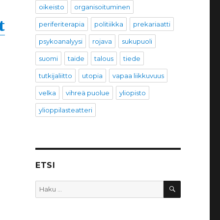
oikeisto
organisoituminen
t
periferiterapia
politiikka
prekariaatti
psykoanalyysi
rojava
sukupuoli
suomi
taide
talous
tiede
tutkijaliitto
utopia
vapaa liikkuvuus
velka
vihreä puolue
yliopisto
ylioppilasteatteri
ETSI
HAKU
Etsi: