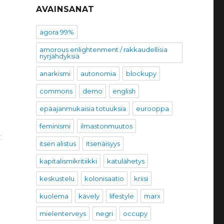
AVAINSANAT
agora 99%
amorous enlightenment / rakkaudellisia
nyrjähdyksiä
anarkismi
autonomia
blockupy
commons
demo
english
epäajanmukaisia totuuksia
eurooppa
feminismi
ilmastonmuutos
t
itsen alistus
itsenäisyys
kapitalismikritiikki
katulähetys
keskustelu
kolonisaatio
kriisi
kuolema
kävely
lifestyle
marx
mielenterveys
negri
occupy