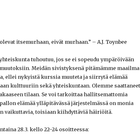
uolevat itsemurhaan, eivät murhaan.” – A.J. Toynbee
 yhteiskunta tuhoutuu, jos se ei sopeudu ympäröivään
 muutoksiin. Meidän sivistyksenä pitämämme maailma
ellei nykyistä kurssia muuteta ja siirrytä elämää
an kulttuuriin sekä yhteiskuntaan. Olemme saattanee
kaaseen tilaan. Se voi tarkoittaa hallitsemattomia
lon elämää ylläpitävässä järjestelmässä on monia
aikuttavia, toisiaan kiihdyttäviä häiriöitä.
aina 28.3. kello 22–24 osoitteessa: