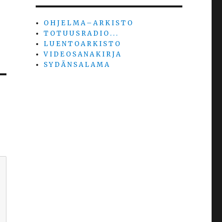
O H J E L M A – A R K I S T O
T O T U U S R A D I O . . .
L U E N T O A R K I S T O
V I D E O S A N A K I R J A
S Y D Ä N S A L A M A