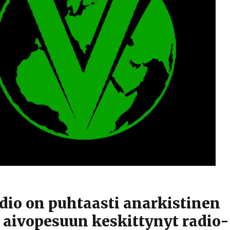
dio on puhtaasti anarkistinen
 aivopesuun keskittynyt radio-