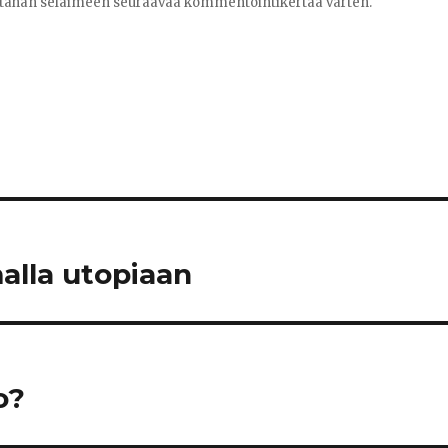
ni tähän selaimeen seuraavaa kommentointikertaa varten.
alla utopiaan
o?