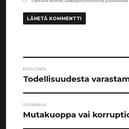
Tallenna nimeni, sähköpostiosoitteeni ja kotisivu
Artikkelien
EDELLINEN
selaus
Todellisuudesta varastam
Edellinen
artikkeli:
SEURAAVA
Mutakuoppa vai korrupti
Seuraava
artikkeli: