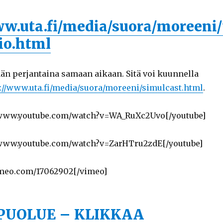
ww.uta.fi/media/suora/moreeni/
io.html
ään perjantaina samaan aikaan. Sitä voi kuunnella
://www.uta.fi/media/suora/moreeni/simulcast.html
.
//www.youtube.com/watch?v=WA_RuXc2Uvo[/youtube]
//www.youtube.com/watch?v=ZarHTru2zdE[/youtube]
imeo.com/17062902[/vimeo]
PUOLUE – KLIKKAA