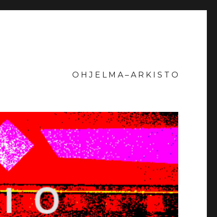
O H J E L M A – A R K I S T O