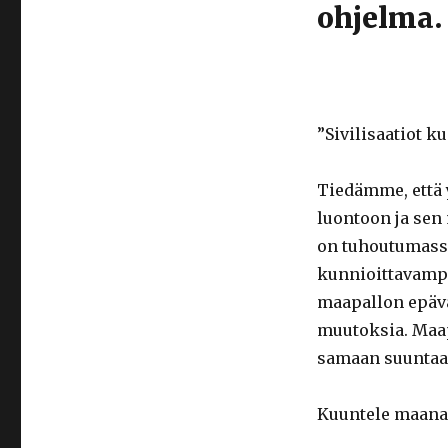
ohjelma.
”Sivilisaatiot k
Tiedämme, että
luontoon ja sen
on tuhoutumassa, 
kunnioittavampa
maapallon epäva
muutoksia. Maapal
samaan suuntaan v
Kuuntele maanant