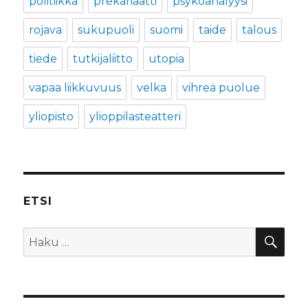
politiikka
prekariaatti
psykoanalyysi
rojava
sukupuoli
suomi
taide
talous
tiede
tutkijaliitto
utopia
vapaa liikkuvuus
velka
vihreä puolue
yliopisto
ylioppilasteatteri
ETSI
HA
Etsi: