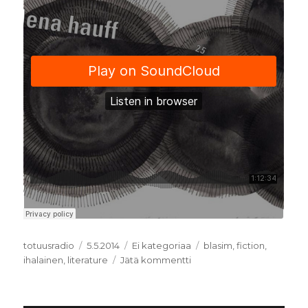
Kirjoittaja
totuusradio
Julkaistu
5.5.2014
Kategoriat
Ei kategoriaa
Avainsanat
blasim
,
fiction
,
ihalainen
,
literature
Jätä kommentti
artikkeliin
Fiction
as
Resistance