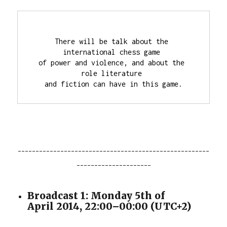
There will be talk about the 
international chess game 

of power and violence, and about the 
role literature 

and fiction can have in this game.
¯¯¯¯¯¯¯¯¯¯¯¯¯¯¯¯¯¯¯¯¯¯¯¯¯¯¯¯¯¯¯¯¯¯¯¯¯¯¯¯¯¯¯¯¯¯¯¯¯¯¯¯¯¯
¯¯¯¯¯¯¯¯¯¯¯¯¯¯¯¯¯¯¯¯¯
Broadcast 1: Monday 5th of
April 2014, 22:00–00:00 (UTC+2)