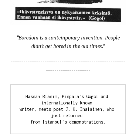
”Boredom is a contemporary invention. People
didn’t get bored in the old times.”
¯¯¯¯¯¯¯¯¯¯¯¯¯¯¯¯¯¯¯¯¯¯¯¯¯¯¯¯¯¯¯¯¯¯¯¯¯¯¯¯¯¯¯¯¯¯¯¯¯¯¯¯¯¯
¯¯¯¯¯¯¯¯¯¯¯¯¯¯¯¯¯¯¯¯¯
Hassan Blasim, Pispala’s Gogol and 
internationally known 

writer, meets poet J. K. Ihalainen, who 
just returned 

from Istanbul’s demonstrations.