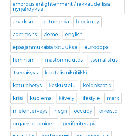
amorous enlightenment / rakkaudellisia
nyrjähdyksiä
anarkismi
autonomia
blockupy
commons
demo
english
epäajanmukaisia totuuksia
eurooppa
feminismi
ilmastonmuutos
itsen alistus
itsenäisyys
kapitalismikritiikki
katulähetys
keskustelu
kolonisaatio
kriisi
kuolema
kävely
lifestyle
marx
mielenterveys
negri
occupy
oikeisto
organisoituminen
periferiterapia