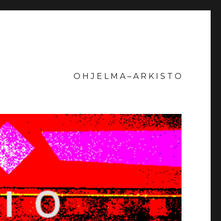
O H J E L M A – A R K I S T O