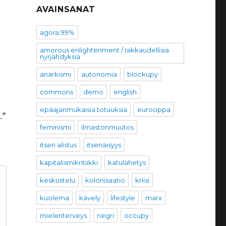
AVAINSANAT
agora 99%
amorous enlightenment / rakkaudellisia
nyrjähdyksiä
anarkismi
autonomia
blockupy
commons
demo
english
epäajanmukaisia totuuksia
eurooppa
.”
feminismi
ilmastonmuutos
itsen alistus
itsenäisyys
kapitalismikritiikki
katulähetys
keskustelu
kolonisaatio
kriisi
kuolema
kävely
lifestyle
marx
mielenterveys
negri
occupy