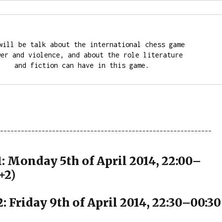
will be talk about the international chess game 

er and violence, and about the role literature 

and fiction can have in this game.
¯¯¯¯¯¯¯¯¯¯¯¯¯¯¯¯¯¯¯¯¯¯¯¯¯¯¯¯¯¯¯¯¯¯¯¯¯¯¯¯¯¯¯¯¯¯¯¯¯¯¯¯¯¯¯¯¯¯¯¯¯¯
1: Monday 5th of April 2014, 22:00–
+2)
: Friday 9th of April 2014, 22:30–00:30