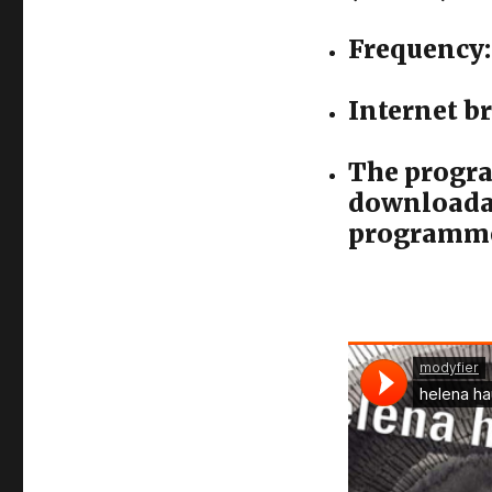
Frequency:
Internet b
The progra
downloadab
programme 