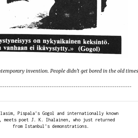
temporary invention. People didn’t get bored in the old times
¯¯¯¯¯¯¯¯¯¯¯¯¯¯¯¯¯¯¯¯¯¯¯¯¯¯¯¯¯¯¯¯¯¯¯¯¯¯¯¯¯¯¯¯¯¯¯¯¯¯¯¯¯¯¯¯¯¯¯¯¯¯
lasim, Pispala’s Gogol and internationally known 

, meets poet J. K. Ihalainen, who just returned 

from Istanbul’s demonstrations.