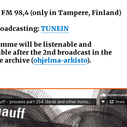
 FM 98,4 (only in Tampere, Finland)
roadcasting:
TUNEIN
mme will be listenable and
le after the 2nd broadcast in the
archive (
ohjelma-arkisto
).