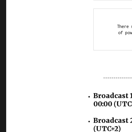
There 
of pow
¯¯¯¯¯¯¯¯¯¯¯¯¯
Broadcast 
00:00 (UTC
Broadcast 2
(UTC+2)