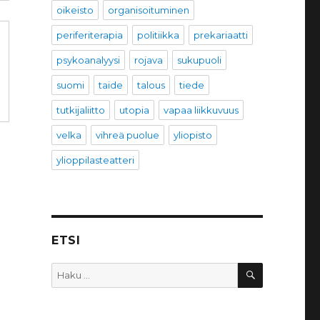
oikeisto
organisoituminen
periferiterapia
politiikka
prekariaatti
psykoanalyysi
rojava
sukupuoli
suomi
taide
talous
tiede
tutkijaliitto
utopia
vapaa liikkuvuus
velka
vihreä puolue
yliopisto
ylioppilasteatteri
ETSI
HAKU
Etsi: