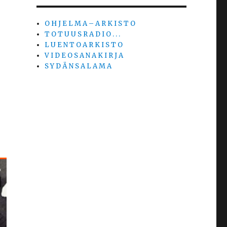
O H J E L M A – A R K I S T O
T O T U U S R A D I O . . .
L U E N T O A R K I S T O
V I D E O S A N A K I R J A
S Y D Ä N S A L A M A