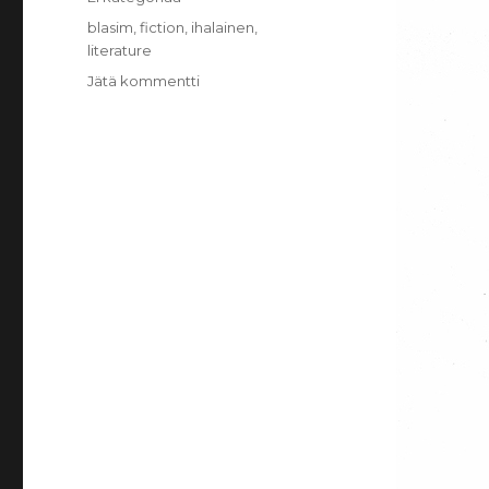
Avainsanat
blasim
,
fiction
,
ihalainen
,
literature
Jätä kommentti
artikkeliin
Fiction
as
Resistance