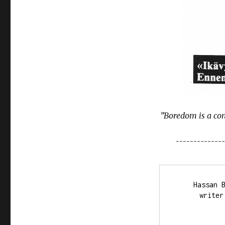
”Boredom is a con
¯¯¯¯¯¯¯¯¯¯¯¯¯
Hassan B
writer